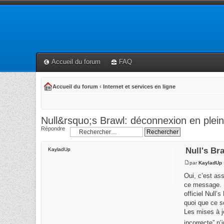
Accueil du forum
FAQ
Accueil du forum
‹
Internet et services en ligne
Null&rsquo;s Brawl: déconnexion en plei
Répondre
Null's Br
KayladUp
par
KayladUp
Oui, c’est as
ce message. Po
officiel Null’
quoi que ce so
Les mises à j
incorrecte” n’