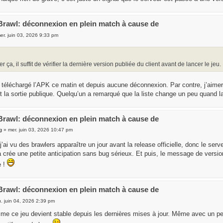
 Brawl: déconnexion en plein match à cause de
er. juin 03, 2026 9:33 pm
er ça, il suffit de vérifier la dernière version publiée du client avant de lancer le jeu.
’ai téléchargé l’APK ce matin et depuis aucune déconnexion. Par contre, j’aime
t la sortie publique. Quelqu’un a remarqué que la liste change un peu quand la
 Brawl: déconnexion en plein match à cause de
g
» mer. juin 03, 2026 10:47 pm
j’ai vu des brawlers apparaître un jour avant la release officielle, donc le ser
ça crée une petite anticipation sans bug sérieux. Et puis, le message de ver
e !
 Brawl: déconnexion en plein match à cause de
u. juin 04, 2026 2:39 pm
me ce jeu devient stable depuis les dernières mises à jour. Même avec un peti