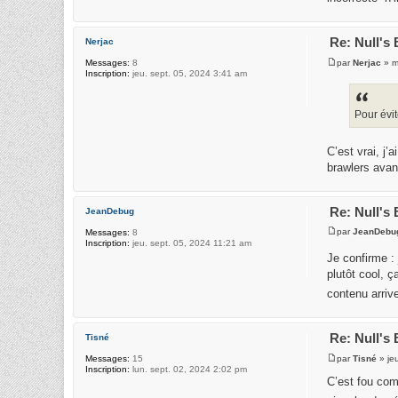
Re: Null's
Nerjac
par
Nerjac
» m
Messages:
8
Inscription:
jeu. sept. 05, 2024 3:41 am
Pour évit
C’est vrai, j
brawlers avan
Re: Null's
JeanDebug
par
JeanDebu
Messages:
8
Inscription:
jeu. sept. 05, 2024 11:21 am
Je confirme : 
plutôt cool, 
contenu arriv
Re: Null's
Tisné
par
Tisné
» je
Messages:
15
Inscription:
lun. sept. 02, 2024 2:02 pm
C’est fou com