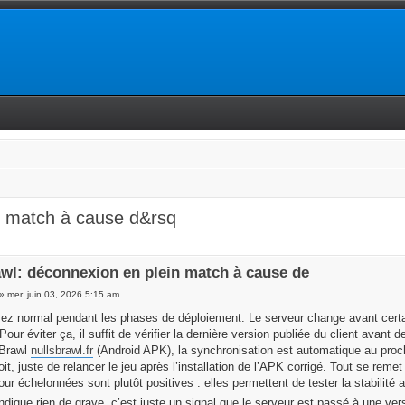
n match à cause d&rsq
awl: déconnexion en plein match à cause de
» mer. juin 03, 2026 5:15 am
sez normal pendant les phases de déploiement. Le serveur change avant certa
ur éviter ça, il suffit de vérifier la dernière version publiée du client avant d
s Brawl
nullsbrawl.fr
(Android APK), la synchronisation est automatique au proch
it, juste de relancer le jeu après l’installation de l’APK corrigé. Tout se reme
our échelonnées sont plutôt positives : elles permettent de tester la stabilit
indique rien de grave, c’est juste un signal que le serveur est passé à une ver