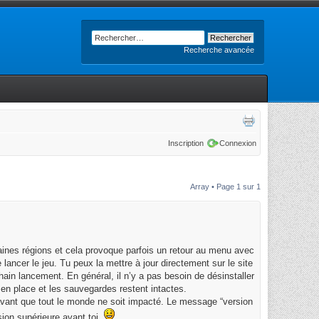
Recherche avancée
Inscription
Connexion
Array • Page
1
sur
1
ines régions et cela provoque parfois un retour au menu avec
e lancer le jeu. Tu peux la mettre à jour directement sur le site
ain lancement. En général, il n’y a pas besoin de désinstaller
t en place et les sauvegardes restent intactes.
é avant que tout le monde ne soit impacté. Le message “version
sion supérieure avant toi.