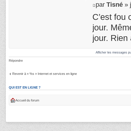
par
Tisné
» 
C’est fou 
jour. Même
jour. Rien
Afficher les messages pu
Répondre
Revenir à « %s » Internet et services en ligne
QUI EST EN LIGNE ?
Accueil du forum