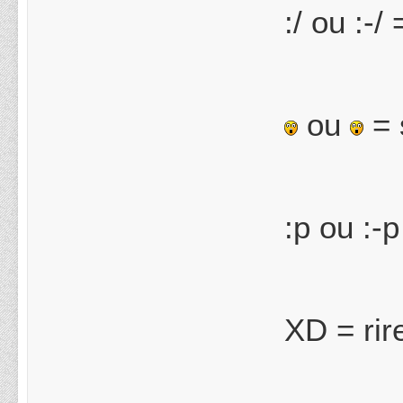
:/ ou :-
ou
= 
:p ou :-p
XD = rir