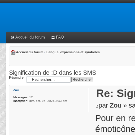
Accueil du forum
FAQ
Accueil du forum
‹
Langue, expressions et symboles
Signification de :D dans les SMS
Répondre
Re: Sig
Zou
Messages:
12
Inscription:
dim. oct. 06, 2024 3:43 am
par
Zou
» sa
Pour en rev
émoticônes