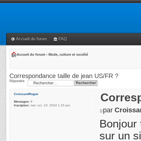
Accueil du forum
FAQ
Accueil du forum
‹
Mode, culture et société
Correspondance taille de jean US/FR ?
Répondre
Corresp
CroissantRogue
Messages:
9
Inscription:
mer. oct. 23, 2024 1:15 pm
par
Croissa
Bonjour 
sur un s