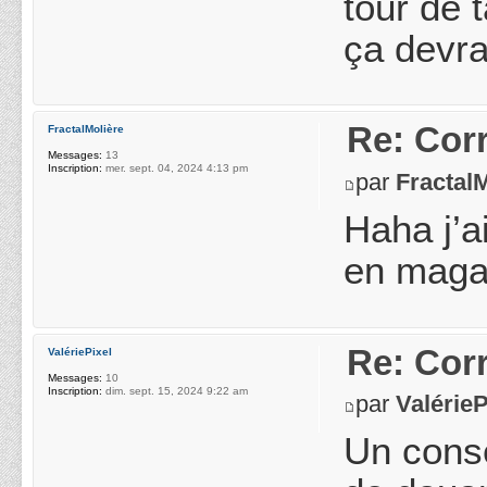
tour de 
ça devra
Re: Cor
FractalMolière
Messages:
13
Inscription:
mer. sept. 04, 2024 4:13 pm
par
Fractal
Haha j’a
en maga
Re: Cor
ValériePixel
Messages:
10
Inscription:
dim. sept. 15, 2024 9:22 am
par
ValérieP
Un conse