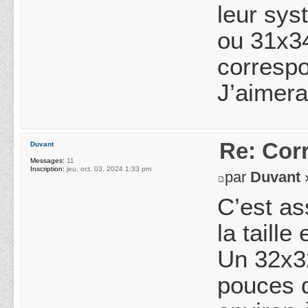
leur sys
ou 31x34
correspo
J’aimera
Re: Cor
Duvant
Messages:
11
Inscription:
jeu. oct. 03, 2024 1:33 pm
par
Duvant
»
C’est ass
la taill
Un 32x32
pouces d