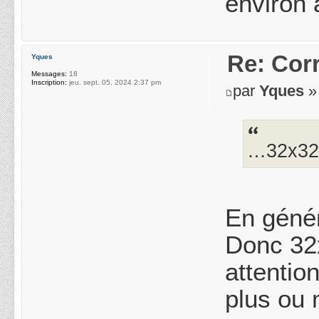
environ à
Re: Cor
Yques
Messages:
18
Inscription:
jeu. sept. 05, 2024 2:37 pm
par
Yques
»
…32x3
En génér
Donc 32
attentio
plus ou 