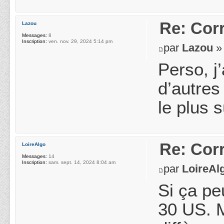
Re: Cor
Lazou
Messages:
8
Inscription:
ven. nov. 29, 2024 5:14 pm
par
Lazou
» 
Perso, j
d’autres
le plus s
Re: Cor
LoireAlgo
Messages:
14
Inscription:
sam. sept. 14, 2024 8:04 am
par
LoireAl
Si ça pe
30 US. M