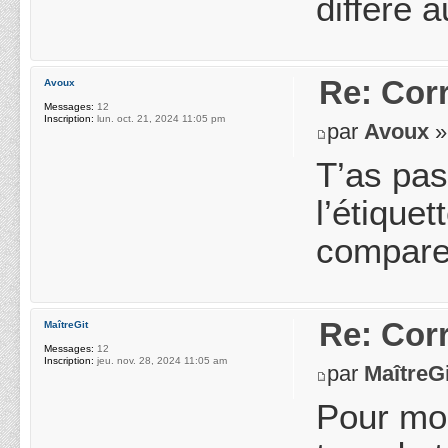
diffère 
Re: Cor
Avoux
Messages:
12
Inscription:
lun. oct. 21, 2024 11:05 pm
par
Avoux
»
T’as pas
l’étique
compare
Re: Cor
MaîtreGit
Messages:
12
Inscription:
jeu. nov. 28, 2024 11:05 am
par
MaîtreGi
Pour mo