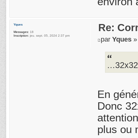
environ à
Re: Cor
Yques
Messages:
18
Inscription:
jeu. sept. 05, 2024 2:37 pm
par
Yques
»
…32x3
En génér
Donc 32
attentio
plus ou 