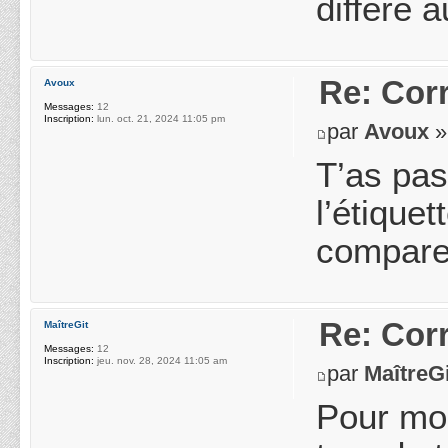
diffère 
Re: Cor
Avoux
Messages:
12
Inscription:
lun. oct. 21, 2024 11:05 pm
par
Avoux
»
T’as pas
l’étique
compare
Re: Cor
MaîtreGit
Messages:
12
Inscription:
jeu. nov. 28, 2024 11:05 am
par
MaîtreGi
Pour mo