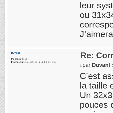
leur sys
ou 31x34
correspo
J’aimera
Re: Cor
Duvant
Messages:
11
Inscription:
jeu. oct. 03, 2024 1:33 pm
par
Duvant
»
C’est ass
la taill
Un 32x32
pouces d