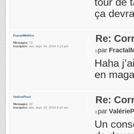
tour de 
ça devra
Re: Cor
FractalMolière
Messages:
13
Inscription:
mer. sept. 04, 2024 4:13 pm
par
Fractal
Haha j’a
en maga
Re: Cor
ValériePixel
Messages:
10
Inscription:
dim. sept. 15, 2024 9:22 am
par
ValérieP
Un conse