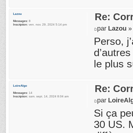
Re: Cor
Lazou
Messages:
8
Inscription:
ven. nov. 29, 2024 5:14 pm
par
Lazou
» 
Perso, j
d’autres
le plus s
Re: Cor
LoireAlgo
Messages:
14
Inscription:
sam. sept. 14, 2024 8:04 am
par
LoireAl
Si ça pe
30 US. M