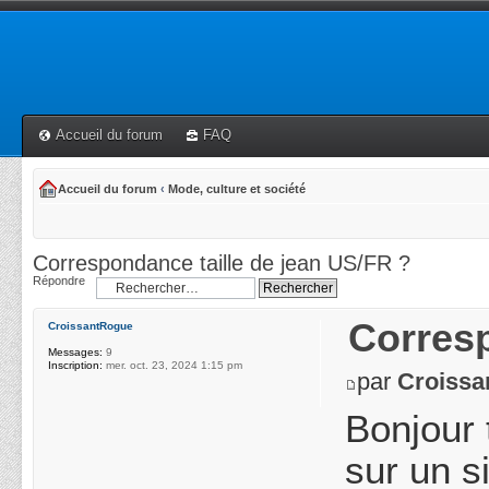
Accueil du forum
FAQ
Accueil du forum
‹
Mode, culture et société
Correspondance taille de jean US/FR ?
Répondre
Corresp
CroissantRogue
Messages:
9
Inscription:
mer. oct. 23, 2024 1:15 pm
par
Croissa
Bonjour 
sur un s