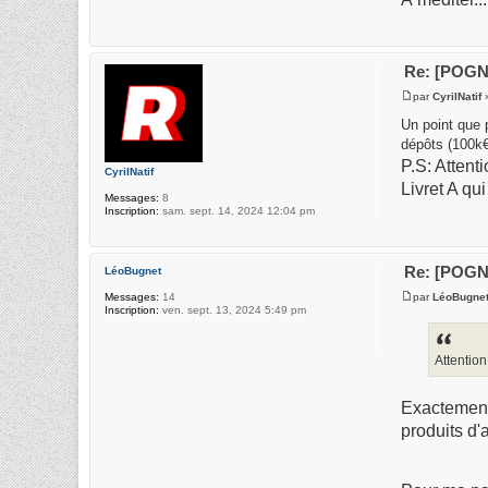
Re: [POGNO
par
CyrilNatif
»
Un point que 
dépôts (100k€
P.S: Attent
CyrilNatif
Livret A qu
Messages:
8
Inscription:
sam. sept. 14, 2024 12:04 pm
Re: [POGNO
LéoBugnet
par
LéoBugne
Messages:
14
Inscription:
ven. sept. 13, 2024 5:49 pm
Attention
Exactement!
produits d'