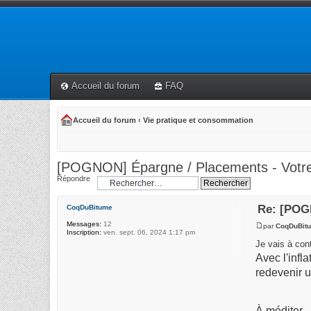
Accueil du forum
FAQ
Accueil du forum
‹
Vie pratique et consommation
[POGNON] Épargne / Placements - Votre r
Répondre
Re: [POGN
CoqDuBitume
Messages:
12
par
CoqDuBit
Inscription:
ven. sept. 06, 2024 1:17 pm
Je vais à cont
Avec l'infl
redevenir u
À méditer...