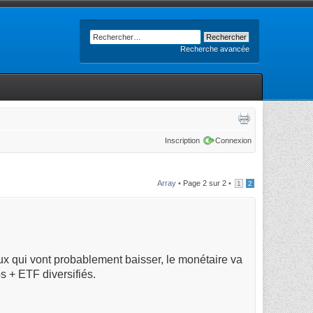
Recherche avancée
Inscription
Connexion
Array •
Page
2
sur
2
•
1
2
.
taux qui vont probablement baisser, le monétaire va
s + ETF diversifiés.