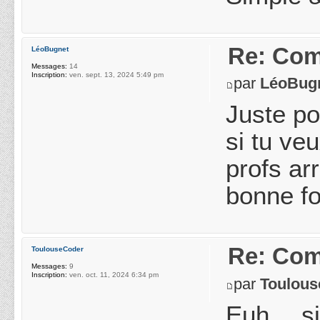
Re: Com
LéoBugnet
Messages:
14
Inscription:
ven. sept. 13, 2024 5:49 pm
par
LéoBug
Juste po
si tu ve
profs ar
bonne fo
Re: Com
ToulouseCoder
Messages:
9
Inscription:
ven. oct. 11, 2024 6:34 pm
par
Toulou
Euh… si 