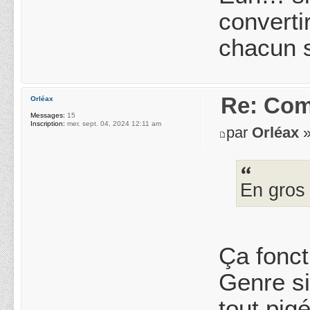
converti
chacun s
Re: Com
Orléax
Messages:
15
Inscription:
mer. sept. 04, 2024 12:11 am
par
Orléax
»
En gros 
Ça fonct
Genre si
tout pi