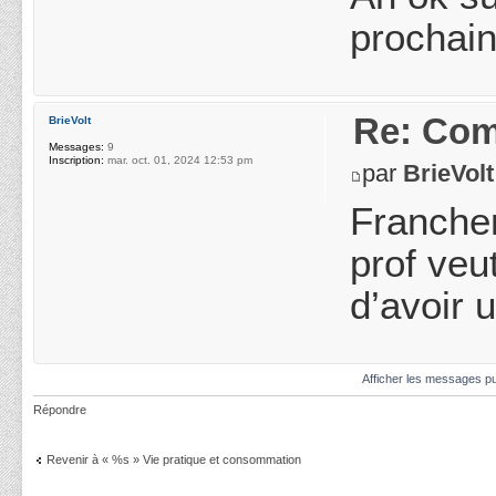
prochain
Re: Com
BrieVolt
Messages:
9
Inscription:
mar. oct. 01, 2024 12:53 pm
par
BrieVolt
Franchem
prof veu
d’avoir 
Afficher les messages pu
Répondre
Revenir à « %s » Vie pratique et consommation