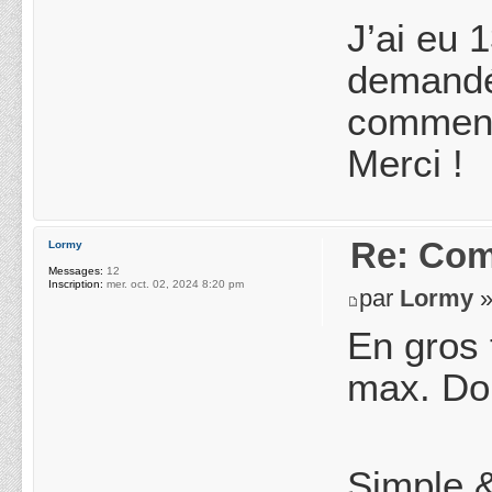
J’ai eu 
demandé 
comment 
Merci !
Re: Com
Lormy
Messages:
12
Inscription:
mer. oct. 02, 2024 8:20 pm
par
Lormy
»
En gros t
max. Don
Simple &