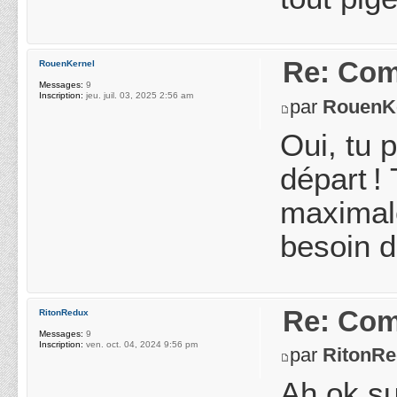
Re: Com
RouenKernel
Messages:
9
Inscription:
jeu. juil. 03, 2025 2:56 am
par
RouenK
Oui, tu 
départ ! 
maximale
besoin d
Re: Com
RitonRedux
Messages:
9
Inscription:
ven. oct. 04, 2024 9:56 pm
par
RitonR
Ah ok su