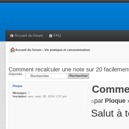
Accueil du forum
FAQ
Accueil du forum
‹
Vie pratique et consommation
Comment recalculer une note sur 20 facilemen
Répondre
Comment
Ploque
Messages:
7
Inscription:
sam. sept. 28, 2024 1:57 pm
par
Ploque
»
Salut à 