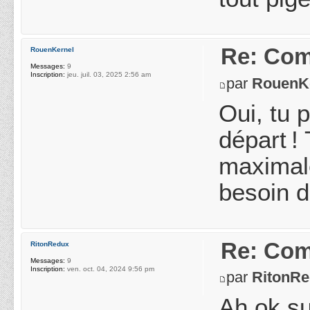
Re: Com
RouenKernel
Messages:
9
Inscription:
jeu. juil. 03, 2025 2:56 am
par
RouenK
Oui, tu 
départ ! 
maximale
besoin d
Re: Com
RitonRedux
Messages:
9
Inscription:
ven. oct. 04, 2024 9:56 pm
par
RitonR
Ah ok su