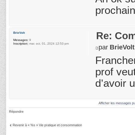
prochain
Re: Com
BrieVolt
Messages:
9
Inscription:
mar. oct. 01, 2024 12:53 pm
par
BrieVolt
Franchem
prof veu
d’avoir 
Afficher les messages pu
Répondre
Revenir à « %s » Vie pratique et consommation