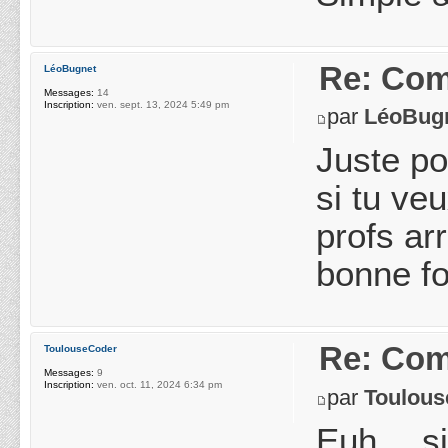
Re: Com
LéoBugnet
Messages:
14
Inscription:
ven. sept. 13, 2024 5:49 pm
par
LéoBug
Juste po
si tu ve
profs ar
bonne fo
Re: Com
ToulouseCoder
Messages:
9
Inscription:
ven. oct. 11, 2024 6:34 pm
par
Toulou
Euh… si 