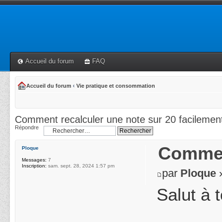
Accueil du forum
FAQ
Accueil du forum
‹
Vie pratique et consommation
Comment recalculer une note sur 20 facilemen
Répondre
Comment
Ploque
Messages:
7
Inscription:
sam. sept. 28, 2024 1:57 pm
par
Ploque
»
Salut à 