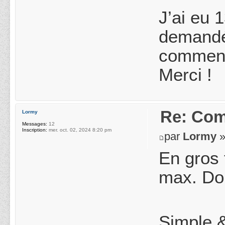
J’ai eu 
demandé 
comment 
Merci !
Re: Com
Lormy
Messages:
12
Inscription:
mer. oct. 02, 2024 8:20 pm
par
Lormy
»
En gros t
max. Don
Simple &