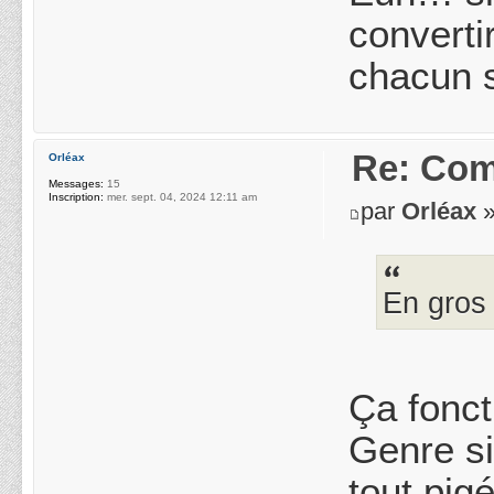
converti
chacun s
Re: Com
Orléax
Messages:
15
Inscription:
mer. sept. 04, 2024 12:11 am
par
Orléax
»
En gros 
Ça fonct
Genre si
tout pi