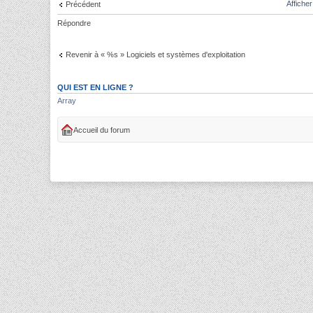
Affiche
Précédent
Répondre
Revenir à « %s » Logiciels et systèmes d'exploitation
QUI EST EN LIGNE ?
Array
Accueil du forum