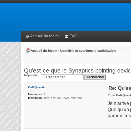
Accueil du forum
FAQ
Accueil du forum
‹
Logiciels et systèmes d'exploitation
Qu'est-ce que le Synaptics pointing devic
Répondre
Re: Qu'es
CaféQuantic
Messages:
7
par
CaféQuant
Inscription:
sam. nov. 02, 2024 7:55 pm
Je n'arrive
Quelqu'un p
paramètres