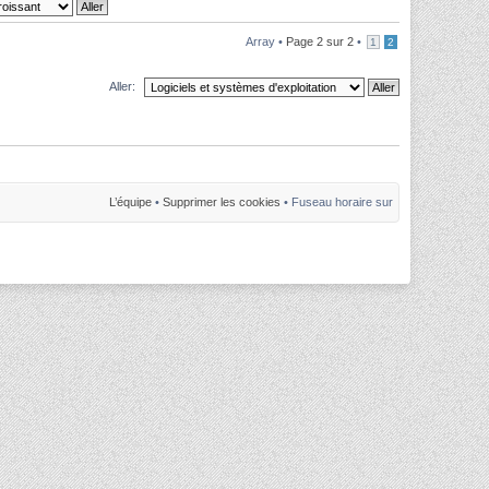
Array •
Page
2
sur
2
•
1
2
Aller:
L’équipe
•
Supprimer les cookies
• Fuseau horaire sur