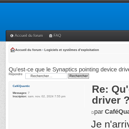
Accueil du forum
FAQ
Accueil du forum
‹
Logiciels et systèmes d'exploitation
Qu'est-ce que le Synaptics pointing device driv
Répondre
Re: Qu'
CaféQuantic
Messages:
7
driver 
Inscription:
sam. nov. 02, 2024 7:55 pm
par
CaféQua
Je n'arr