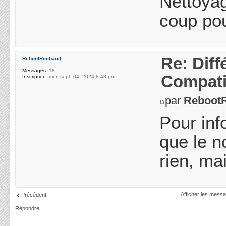
Nettoyag
coup pou
Re: Diff
RebootRimbaud
Messages:
18
Compatib
Inscription:
mer. sept. 04, 2024 8:48 pm
par
Reboot
Pour inf
que le n
rien, ma
Afficher les messa
Précédent
Répondre