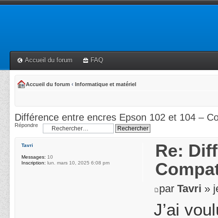
Accueil du forum
FAQ
Accueil du forum
‹
Informatique et matériel
Différence entre encres Epson 102 et 104 – Co
Répondre
Re: Dif
Tavri
Messages:
10
Compati
Inscription:
lun. mars 10, 2025 6:08 pm
par
Tavri
» j
J’ai voul