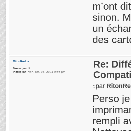
m’ont di
sinon. M
un échan
des cart
Re: Diff
RitonRedux
Messages:
9
Compatib
Inscription:
ven. oct. 04, 2024 9:56 pm
par
RitonR
Perso je
impriman
rempli a