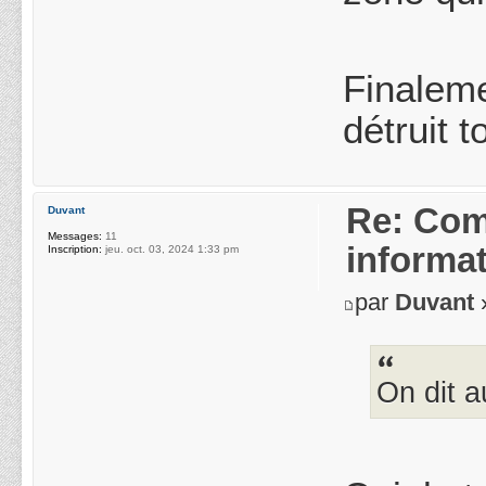
Finalemen
détruit t
Re: Com
Duvant
Messages:
11
informa
Inscription:
jeu. oct. 03, 2024 1:33 pm
par
Duvant
»
On dit a