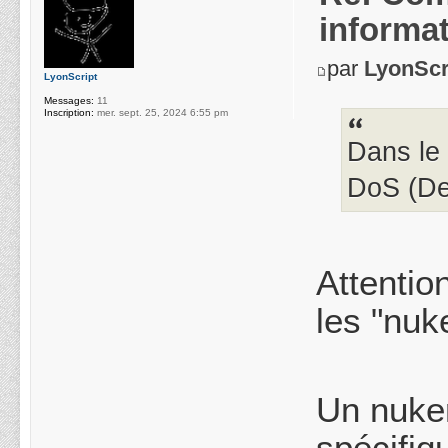
informa
par
LyonScr
LyonScript
Messages:
11
Inscription:
mer. sept. 25, 2024 6:55 pm
Dans le 
DoS (Den
Attentio
les "nuk
Un nuker