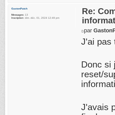
Re: Com
GastonPatch
Messages:
13
informa
Inscription:
dim. déc. 01, 2024 12:49 pm
par
Gaston
J'ai pas
Donc si 
reset/su
informat
J'avais 