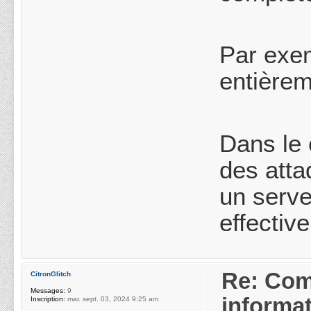
Par exem
entièrem
Dans le 
des atta
un serveu
effectiv
Re: Com
CitronGlitch
Messages:
9
informa
Inscription:
mar. sept. 03, 2024 9:25 am