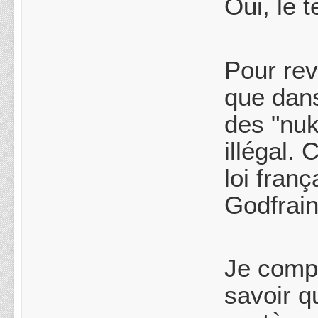
Oui, le 
Pour rev
que dans
des "nuk
illégal.
loi franç
Godfrain
Je compr
savoir q