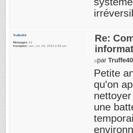
système
irréversi
Re: Com
Truffe404
Messages:
14
informa
Inscription:
ven. oct. 04, 2024 4:58 am
par
Truffe4
Petite a
qu'on ap
nettoyer
une batt
temporai
environ