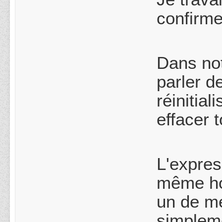
confirme
Dans not
parler d
réinitia
effacer 
L'expres
même ho
un de me
simplemen