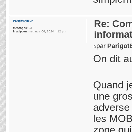
Re: Com
ParigotByteur
Messages:
23
informa
Inscription:
mer. nov. 06, 2024 4:12 pm
par
Parigot
On dit a
Quand je
une gros
adverse 
les MOBA
zone qui