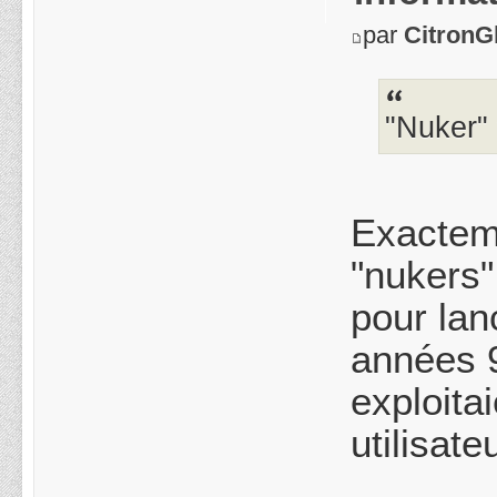
par
CitronGl
"Nuker" 
Exacteme
"nukers"
pour lan
années 
exploita
utilisate