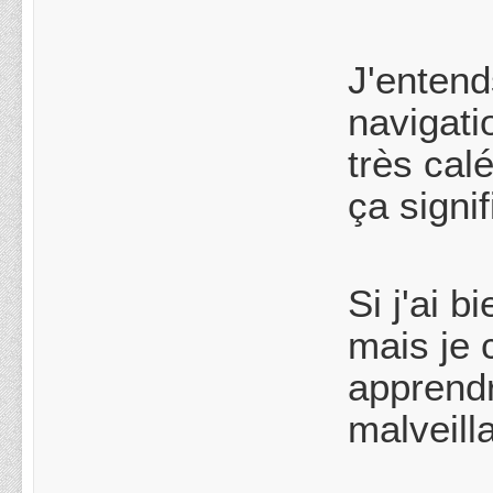
J'entend
navigati
très cal
ça signi
Si j'ai 
mais je 
apprendr
malveill