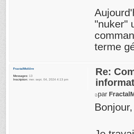
Aujourd'
"nuker" 
command
terme gé
Re: Com
FractalMolière
Messages:
13
informa
Inscription:
mer. sept. 04, 2024 4:13 pm
par
Fractal
Bonjour,
Je trava