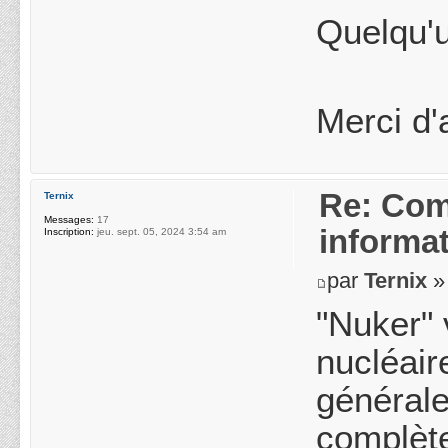
Quelqu'u
Merci d'
Re: Com
Ternix
Messages:
17
informa
Inscription:
jeu. sept. 05, 2024 3:54 am
par
Ternix
» 
"Nuker" 
nucléair
générale
complèt