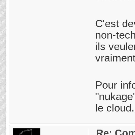
C'est d
non-tech
ils veul
vraiment
Pour inf
"nukage"
le cloud.
Re: Com