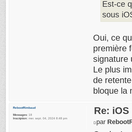
Est-ce 
sous iOS
Oui, ce qu
première f
signature 
Le plus im
de retente
bloque la 
Re: iOS 
RebootRimbaud
Messages:
18
Inscription:
mer. sept. 04, 2024 8:48 pm
par
Reboot