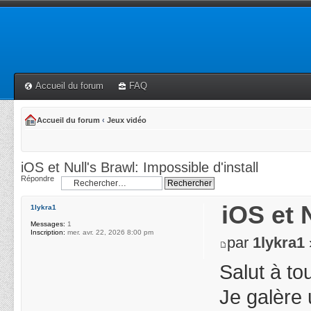
Accueil du forum
FAQ
Accueil du forum
‹
Jeux vidéo
iOS et Null's Brawl: Impossible d'install
Répondre
iOS et 
1lykra1
Messages:
1
Inscription:
mer. avr. 22, 2026 8:00 pm
par
1lykra1
Salut à to
Je galère 