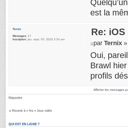
Quelqu’un 
est la même
Re: iOS 
Ternix
Messages:
17
Inscription:
jeu. sept. 05, 2024 3:54 am
par
Ternix
» 
Oui, parei
Brawl hier 
profils d
Afficher les messages pu
Répondre
Revenir à « %s » Jeux vidéo
QUI EST EN LIGNE ?