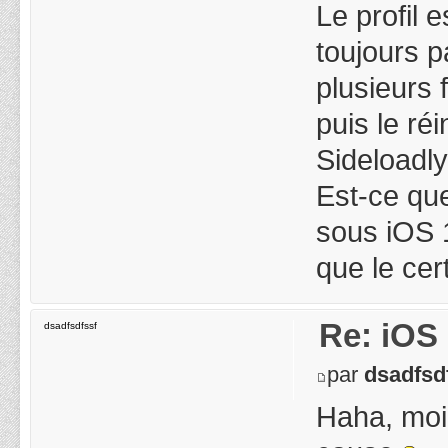
Le profil 
toujours pa
plusieurs 
puis le réi
Sideloadly
Est-ce qu
sous iOS 1
que le cer
Re: iOS 
dsadfsdfssf
par
dsadfsd
Haha, moi 