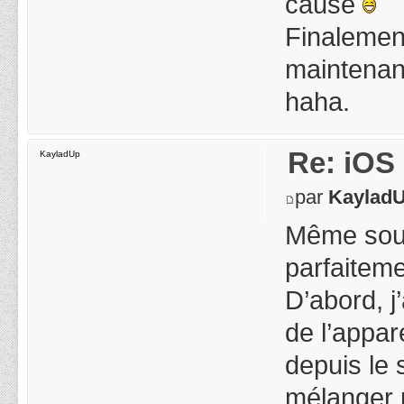
cause
Finalement
maintenant
haha.
Re: iOS 
KayladUp
par
Kaylad
Même souci 
parfaitemen
D’abord, j
de l’appar
depuis le s
mélanger p