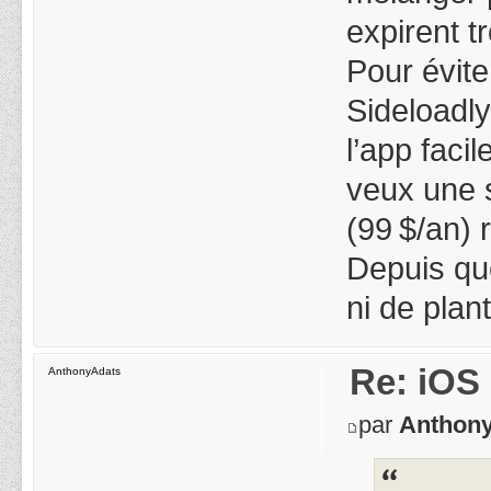
expirent tr
Pour éviter
Sideloadly
l’app faci
veux une 
(99 $/an) 
Depuis que
ni de plan
Re: iOS 
AnthonyAdats
par
Anthon