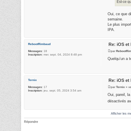
Est-ce q
Oui, ce que di
semaine.
Le plus impor
IPA.
Re: iOS et 
RebootRimbaud
par
RebootRi
Messages:
18
Inscription:
mer. sept. 04, 2024 8:48 pm
Quelqu’un a te
Re: iOS et 
Ternix
par
Ternix
» ve
Messages:
17
Inscription:
jeu. sept. 05, 2024 3:54 am
Oui, pareil, l
désactivés a
Afficher les 
Répondre