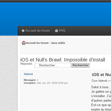
Accueil du forum
FAQ
Accueil du forum
‹
Jeux vidéo
iOS et Null's Brawl: Impossible d'install
Répondre
iOS et Nu
1lykra1
Messages:
1
par
1lykra1
» 
Inscription:
mer. avr. 22, 2026 8:00 pm
Salut à tous,
Je galère un 
s’installer. J
d’autres parle
Est-ce que qu
expire au bou