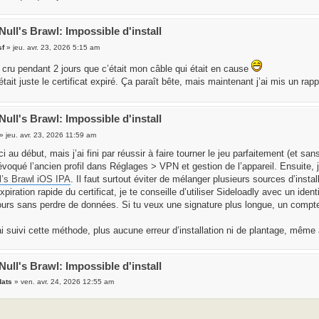
Null's Brawl: Impossible d'install
sf
» jeu. avr. 23, 2026 5:15 am
i cru pendant 2 jours que c’était mon câble qui était en cause
tait juste le certificat expiré. Ça paraît bête, mais maintenant j’ai mis un ra
Null's Brawl: Impossible d'install
» jeu. avr. 23, 2026 11:59 am
 au début, mais j’ai fini par réussir à faire tourner le jeu parfaitement (et sans j
révoqué l’ancien profil dans Réglages > VPN et gestion de l’appareil. Ensuite, 
l’s Brawl iOS IPA
. Il faut surtout éviter de mélanger plusieurs sources d’instal
expiration rapide du certificat, je te conseille d’utiliser Sideloadly avec un ident
jours sans perdre de données. Si tu veux une signature plus longue, un compte
ai suivi cette méthode, plus aucune erreur d’installation ni de plantage, même
Null's Brawl: Impossible d'install
dats
» ven. avr. 24, 2026 12:55 am