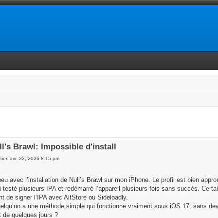
ll's Brawl: Impossible d'install
mer. avr. 22, 2026 8:15 pm
peu avec l’installation de Null’s Brawl sur mon iPhone. Le profil est bien appr
’ai testé plusieurs IPA et redémarré l’appareil plusieurs fois sans succès. Certains
nt de signer l’IPA avec AltStore ou Sideloadly.
elqu’un a une méthode simple qui fonctionne vraiment sous iOS 17, sans devoir
t de quelques jours ?