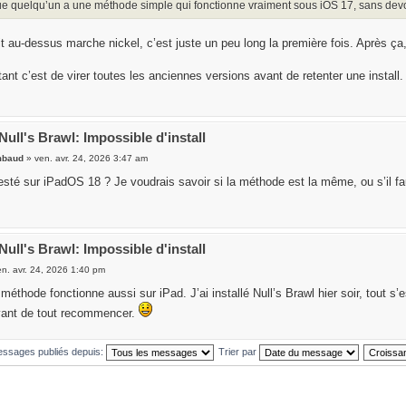
ue quelqu’un a une méthode simple qui fonctionne vraiment sous iOS 17, sans devoi
t au-dessus marche nickel, c’est juste un peu long la première fois. Après ça, 
tant c’est de virer toutes les anciennes versions avant de retenter une instal
Null's Brawl: Impossible d'install
mbaud
» ven. avr. 24, 2026 3:47 am
sté sur iPadOS 18 ? Je voudrais savoir si la méthode est la même, ou s’il faut 
Null's Brawl: Impossible d'install
n. avr. 24, 2026 1:40 pm
a méthode fonctionne aussi sur iPad. J’ai installé Null’s Brawl hier soir, tout s’e
vant de tout recommencer.
messages publiés depuis:
Trier par