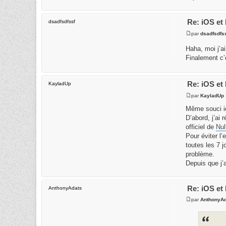
Re: iOS et 
dsadfsdfssf
par
dsadfsdfs
Haha, moi j’a
Finalement c’é
Re: iOS et 
KayladUp
par
KayladUp
Même souci ici
D’abord, j’ai 
officiel de
Nul
Pour éviter l’
toutes les 7 
problème.
Depuis que j’
Re: iOS et 
AnthonyAdats
par
AnthonyA