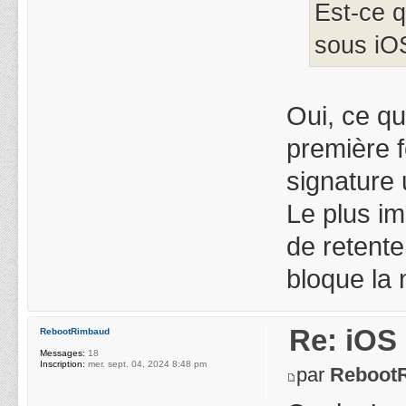
Est-ce 
sous iOS
Oui, ce qu
première f
signature 
Le plus im
de retente
bloque la 
Re: iOS 
RebootRimbaud
Messages:
18
Inscription:
mer. sept. 04, 2024 8:48 pm
par
Reboot