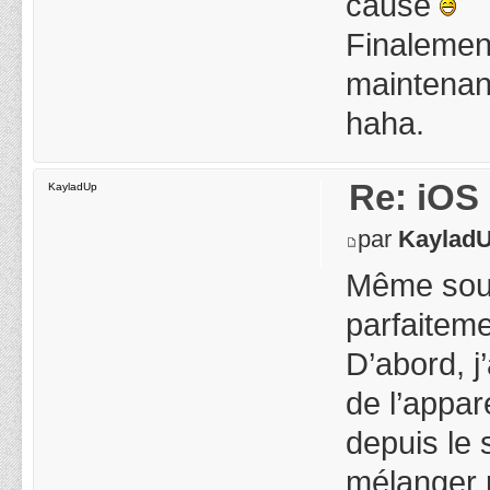
cause
Finalement
maintenant
haha.
Re: iOS 
KayladUp
par
Kaylad
Même souci 
parfaitemen
D’abord, j
de l’appar
depuis le s
mélanger p