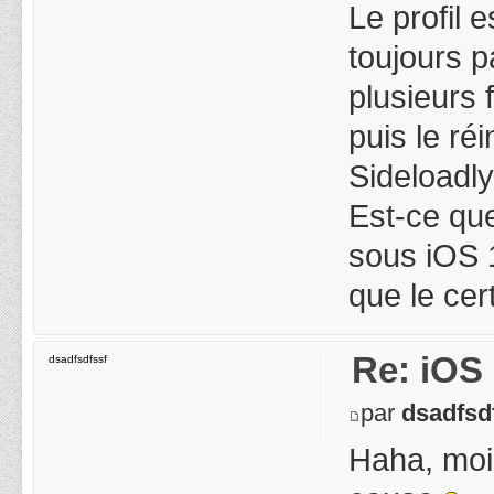
Le profil 
toujours pa
plusieurs 
puis le réi
Sideloadly
Est-ce qu
sous iOS 1
que le cer
Re: iOS 
dsadfsdfssf
par
dsadfsd
Haha, moi 