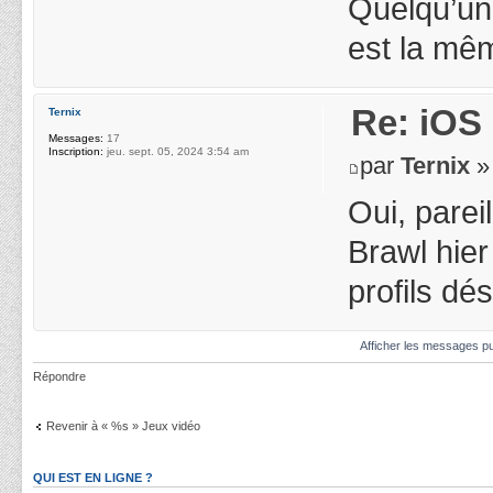
Quelqu’un 
est la même
Re: iOS 
Ternix
Messages:
17
Inscription:
jeu. sept. 05, 2024 3:54 am
par
Ternix
» 
Oui, parei
Brawl hier 
profils d
Afficher les messages pu
Répondre
Revenir à « %s » Jeux vidéo
QUI EST EN LIGNE ?