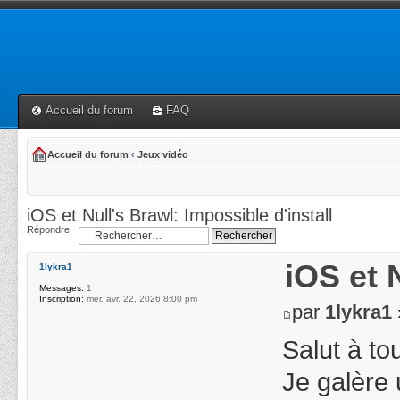
Accueil du forum
FAQ
Accueil du forum
‹
Jeux vidéo
iOS et Null's Brawl: Impossible d'install
Répondre
iOS et 
1lykra1
Messages:
1
Inscription:
mer. avr. 22, 2026 8:00 pm
par
1lykra1
Salut à to
Je galère 