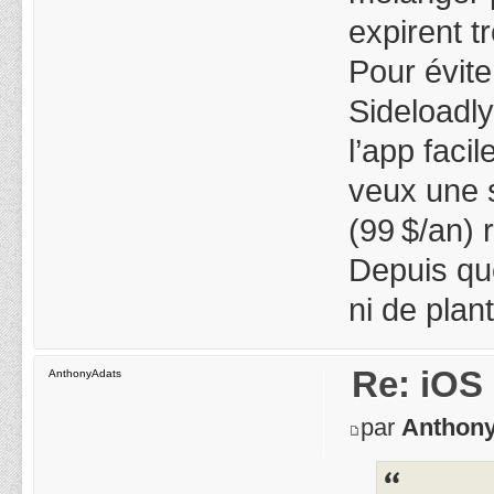
expirent tr
Pour éviter
Sideloadly
l’app faci
veux une 
(99 $/an) 
Depuis que
ni de plan
Re: iOS 
AnthonyAdats
par
Anthon