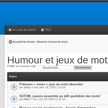
Accueil du forum
FAQ
Accueil du forum
‹
Humour et jeux de mots
Humour et jeux de mot
Publier un nouveau sujet
Sujets
Prénoms + noms = jeux de mots absurdes
par
pintac
» mar. janv. 06, 2026 1:14 pm
SUTOM, jouons ensemble au défi quotidien des mots!
par
belzit
» ven. nov. 28, 2025 11:31 am
Blagues sur les roux/rousses - besoin d'inspiration