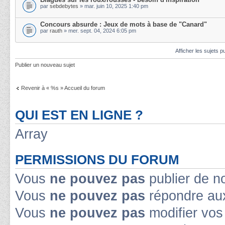
par
sebdebytes
» mar. juin 10, 2025 1:40 pm
Concours absurde : Jeux de mots à base de "Canard"
par
rauth
» mer. sept. 04, 2024 6:05 pm
Afficher les sujets p
Publier un nouveau sujet
Revenir à « %s » Accueil du forum
QUI EST EN LIGNE ?
Array
PERMISSIONS DU FORUM
Vous
ne pouvez pas
publier de n
Vous
ne pouvez pas
répondre aux
Vous
ne pouvez pas
modifier vo