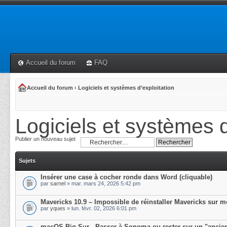
Accueil du forum
FAQ
Accueil du forum
‹
Logiciels et systèmes d’exploitation
Logiciels et systèmes d
Publier un nouveau sujet
Sujets
Insérer une case à cocher ronde dans Word (cliquable)
par
sarnel
» mar. mars 24, 2026 5:42 pm
Mavericks 10.9 – Impossible de réinstaller Mavericks sur 
par
yques
» lun. févr. 02, 2026 6:01 pm
macOS Big Sur - Passer à Sonoma ou rester sur un "ancie