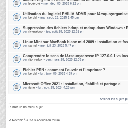
par
ledévoté
» mer. déc. 03, 2025 6:22 pm
Utilisation du logiciel PHILIA ADMR pour l&rsquo;organisa
par
kerdal
» mar. sept. 23, 2025 1:45 pm
Suppression des fichiers hdmp et mdmp dans Windows : 
par
rivieraloop
» jeu. août 28, 2025 12:31 pm
Linux Mint sur MacBook blanc mid 2009 : installation et fre
par
sarnel
» mer. juil. 23, 2025 5:47 pm
Comprendre le sens de l&rsquo;adresse IP 127.0.0.1 vs loc
par
ritonredux
» ven. mars 28, 2025 12:03 pm
Fichier PRN : comment l'ouvrir et l’imprimer ?
par
kerdal
» lun. janv. 06, 2025 4:39 pm
Microsoft Office 2021 : installation, fiabilité et partage d
par
tisné
» lun. nov. 25, 2024 4:25 pm
Afficher les sujets p
Publier un nouveau sujet
Revenir à « %s » Accueil du forum