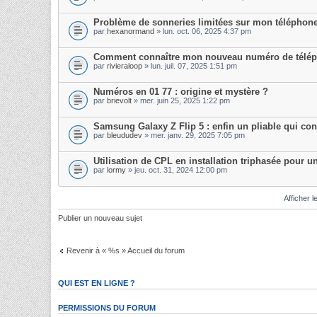
Problème de sonneries limitées sur mon téléphon
par
hexanormand
» lun. oct. 06, 2025 4:37 pm
Comment connaître mon nouveau numéro de télé
par
rivieraloop
» lun. juil. 07, 2025 1:51 pm
Numéros en 01 77 : origine et mystère ?
par
brievolt
» mer. juin 25, 2025 1:22 pm
Samsung Galaxy Z Flip 5 : enfin un pliable qui co
par
bleududev
» mer. janv. 29, 2025 7:05 pm
Utilisation de CPL en installation triphasée pour u
par
lormy
» jeu. oct. 31, 2024 12:00 pm
Afficher l
Publier un nouveau sujet
Revenir à « %s » Accueil du forum
QUI EST EN LIGNE ?
PERMISSIONS DU FORUM