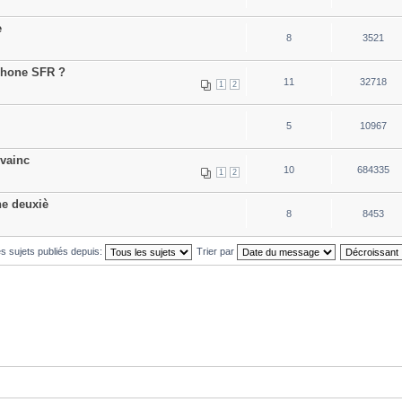
e
8
3521
phone SFR ?
11
32718
1
2
5
10967
nvainc
10
684335
1
2
ne deuxiè
8
8453
es sujets publiés depuis:
Trier par