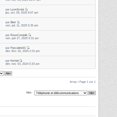
par
LyonScript
jeu. oct. 09, 2025 9:07 am
par
Bleir
ven. juil. 11, 2025 5:35 am
par
RouxCompile
ven. juin 27, 2025 6:31 am
par
Pascaline01
dim. févr. 02, 2025 2:31 pm
par
Kerdal
dim. nov. 03, 2024 5:33 am
Array • Page
1
sur
1
Aller: