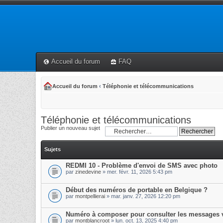
Accueil du forum
FAQ
Accueil du forum
‹
Téléphonie et télécommunications
Téléphonie et télécommunications
Publier un nouveau sujet
Sujets
REDMI 10 - Problème d'envoi de SMS avec photo
par
zinedevine
» mer. févr. 11, 2026 5:43 pm
Début des numéros de portable en Belgique ?
par
montpellierai
» mar. janv. 27, 2026 12:20 pm
Numéro à composer pour consulter les messages 
par
montblancroot
» lun. oct. 13, 2025 4:40 pm