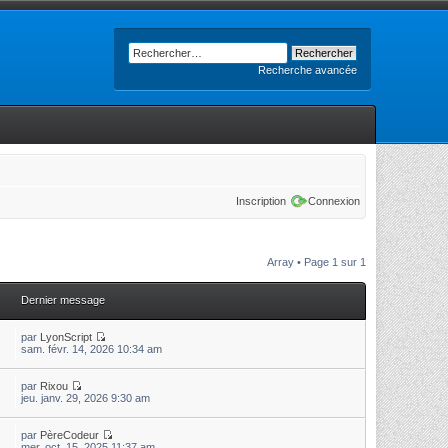
Recherche avancée
Inscription
Connexion
Array • Page
1
sur
1
Dernier message
par
LyonScript
sam. févr. 14, 2026 10:34 am
par
Rixou
jeu. janv. 29, 2026 9:30 am
par
PèreCodeur
mer. oct. 15, 2025 11:37 am