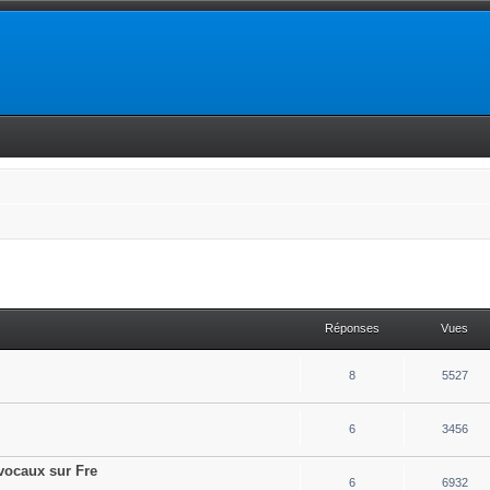
Réponses
Vues
8
5527
6
3456
vocaux sur Fre
6
6932