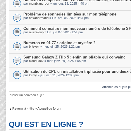
par
montblancroot
» lun. oct. 13, 2025 4:40 pm
Problème de sonneries limitées sur mon téléphone
par
hexanormand
» lun. oct. 06, 2025 4:37 pm
Comment connaître mon nouveau numéro de téléphone SF
par
rivieraloop
» lun. juil. 07, 2025 1:51 pm
Numéros en 01 77 : origine et mystère ?
par
brievolt
» mer. juin 25, 2025 1:22 pm
Samsung Galaxy Z Flip 5 : enfin un pliable qui convainc
par
bleududev
» mer. janv. 29, 2025 7:05 pm
Utilisation de CPL en installation triphasée pour une deuxi
par
lormy
» jeu. oct. 31, 2024 12:00 pm
Afficher les sujets p
Publier un nouveau sujet
Revenir à « %s » Accueil du forum
QUI EST EN LIGNE ?