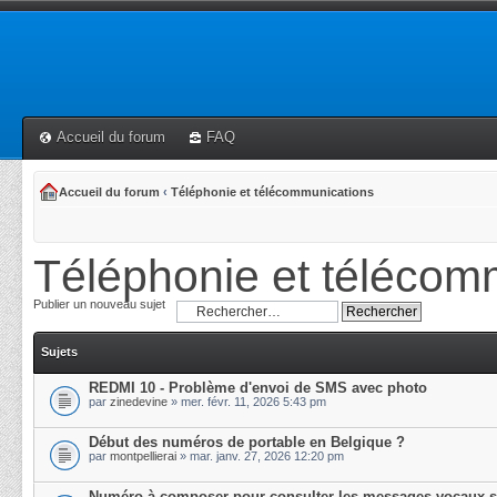
Accueil du forum
FAQ
Accueil du forum
‹
Téléphonie et télécommunications
Téléphonie et télécom
Publier un nouveau sujet
Sujets
REDMI 10 - Problème d'envoi de SMS avec photo
par
zinedevine
» mer. févr. 11, 2026 5:43 pm
Début des numéros de portable en Belgique ?
par
montpellierai
» mar. janv. 27, 2026 12:20 pm
Numéro à composer pour consulter les messages vocaux s