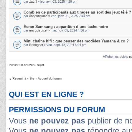
par
zavril
» jeu. avr. 03, 2025 4:29 pm
Combien de participants aux tirages au sort des jeux télé ?
par
coqdubitume
» ven. janv. 31, 2025 2:44 pm
Écran Samsung : apparition d’une tache noire
par
marquispixel
» mar. nov. 05, 2024 4:36 pm
Mini chaîne hifi : que penser des modèles Yamaha & co ?
par
léobugnet
» ven. sept. 13, 2024 6:04 pm
Afficher les sujets p
Publier un nouveau sujet
Revenir à « %s » Accueil du forum
QUI EST EN LIGNE ?
PERMISSIONS DU FORUM
Vous
ne pouvez pas
publier de n
Vous
ne pouvez pas
répondre aux