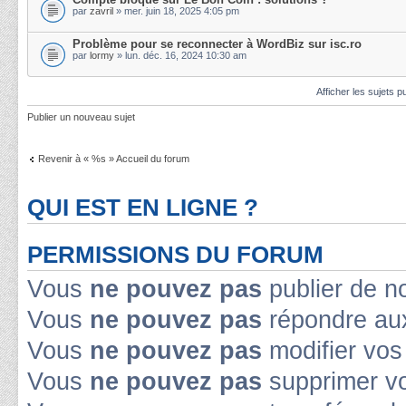
par
zavril
» mer. juin 18, 2025 4:05 pm
Problème pour se reconnecter à WordBiz sur isc.ro
par
lormy
» lun. déc. 16, 2024 10:30 am
Afficher les sujets p
Publier un nouveau sujet
Revenir à « %s » Accueil du forum
QUI EST EN LIGNE ?
PERMISSIONS DU FORUM
Vous
ne pouvez pas
publier de n
Vous
ne pouvez pas
répondre aux
Vous
ne pouvez pas
modifier vo
Vous
ne pouvez pas
supprimer v