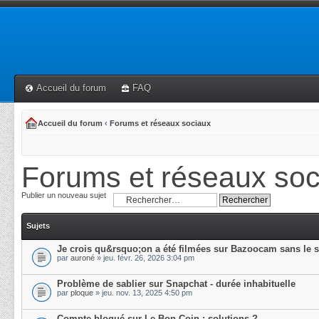
Accueil du forum
FAQ
Accueil du forum
‹
Forums et réseaux sociaux
Forums et réseaux soc
Publier un nouveau sujet
Sujets
Je crois qu&rsquo;on a été filmées sur Bazoocam sans le 
par
auroné
» jeu. févr. 26, 2026 3:04 pm
Problème de sablier sur Snapchat - durée inhabituelle
par
ploque
» jeu. nov. 13, 2025 4:50 pm
Compte bloqué sur Le Bon Coin : solutions ?