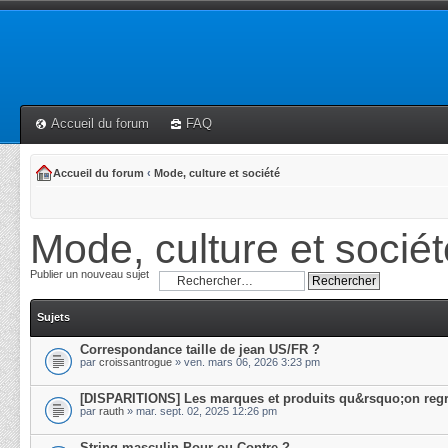
Accueil du forum
FAQ
Accueil du forum
‹
Mode, culture et société
Mode, culture et sociét
Publier un nouveau sujet
Sujets
Correspondance taille de jean US/FR ?
par
croissantrogue
» ven. mars 06, 2026 3:23 pm
[DISPARITIONS] Les marques et produits qu&rsquo;on regr
par
rauth
» mar. sept. 02, 2025 12:26 pm
String masculin Pour ou Contre ?