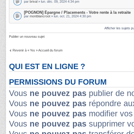
par
brival
» lun. déc. 09, 2024 4:34 pm
[POGNON] Épargne / Placements - Votre rente à la retraite
par
montblancroot
» lun. oct. 21, 2024 4:30 pm
Afficher les sujets p
Publier un nouveau sujet
Revenir à « %s » Accueil du forum
QUI EST EN LIGNE ?
PERMISSIONS DU FORUM
Vous
ne pouvez pas
publier de n
Vous
ne pouvez pas
répondre aux
Vous
ne pouvez pas
modifier vo
Vous
ne pouvez pas
supprimer v