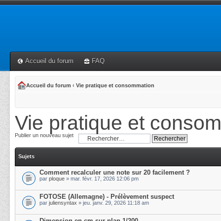
Accueil du forum
FAQ
Accueil du forum
‹
Vie pratique et consommation
Vie pratique et conso
Publier un nouveau sujet
Sujets
Comment recalculer une note sur 20 facilement ?
par
ploque
» mar. févr. 17, 2026 12:06 pm
FOTOSE (Allemagne) - Prélèvement suspect
par
juliensyntax
» jeu. janv. 29, 2026 11:18 am
Dimension en cm sur plan 1/200