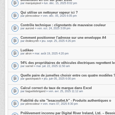
par
marquispixel
» lun. déc. 15, 2025 8:02 pm
Qui utilise un nettoyeur vapeur ici ?
par
pèrecodeur
» ven. déc. 05, 2025 6:05 pm
Contrôle technique : clignotants de mauvaise couleur
par
auroné
» ven. oct. 24, 2025 3:09 pm
Comment positionner l'adresse sur une enveloppe A4
par
étoilesynth
» jeu. sept. 25, 2025 4:26 pm
Ludikeo
par
alron
» mar. août 19, 2025 4:20 pm
54% des propriétaires de véhicules électriques regrettent le
par
sarnel
» mar. juil. 22, 2025 11:50 am
Quelle paire de jumelles choisir entre ces quatre modèles 
par
gastonpatch
» jeu. juin 05, 2025 6:00 pm
Calcul correct du taux de marque dans Excel
par
baguettebrigand
» ven. avr. 25, 2025 11:12 am
Fiabilité du site "lesacoutlet.fr" - Produits authentiques o
par
pèrecodeur
» ven. mars 07, 2025 8:30 pm
Prélèvement inconnu par Digital River Ireland, Ltd. – Besoi