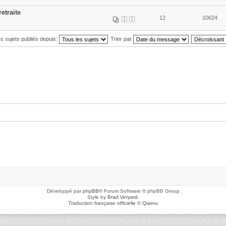
etraite
12
10624
1
2
es sujets publiés depuis:
Trier par
Développé par
phpBB
® Forum Software © phpBB Group
Style by
Brad Veryard
.
Traduction française officielle
©
Qiaeru