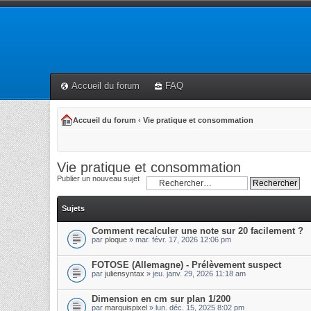
Accueil du forum
FAQ
Accueil du forum
‹
Vie pratique et consommation
Vie pratique et consommation
Publier un nouveau sujet
Sujets
Comment recalculer une note sur 20 facilement ?
par
ploque
» mar. févr. 17, 2026 12:06 pm
FOTOSE (Allemagne) - Prélèvement suspect
par
juliensyntax
» jeu. janv. 29, 2026 11:18 am
Dimension en cm sur plan 1/200
par
marquispixel
» lun. déc. 15, 2025 8:02 pm