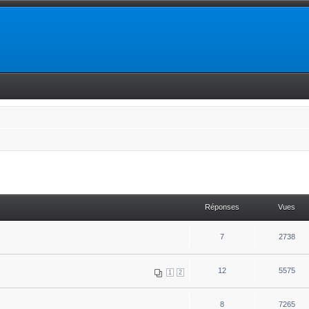
Réponses
Vues
7
2738
12
5575
1
2
8
7265