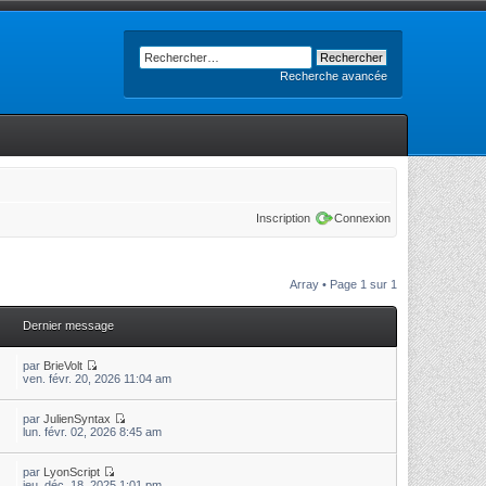
Recherche avancée
Inscription
Connexion
Array • Page
1
sur
1
Dernier message
par
BrieVolt
ven. févr. 20, 2026 11:04 am
par
JulienSyntax
lun. févr. 02, 2026 8:45 am
par
LyonScript
jeu. déc. 18, 2025 1:01 pm