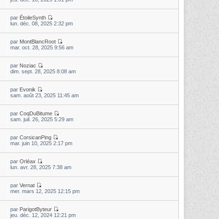
par
ÉtoileSynth
lun. déc. 08, 2025 2:32 pm
par
MontBlancRoot
mar. oct. 28, 2025 9:56 am
par
Noziac
dim. sept. 28, 2025 8:08 am
par
Evonik
sam. août 23, 2025 11:45 am
par
CoqDuBitume
sam. juil. 26, 2025 5:29 am
par
CorsicanPing
mar. juin 10, 2025 2:17 pm
par
Orléax
lun. avr. 28, 2025 7:38 am
par
Vernat
mer. mars 12, 2025 12:15 pm
par
ParigotByteur
jeu. déc. 12, 2024 12:21 pm