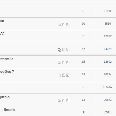
9
5488
eur
10
8536
1
2
 A4
8
12282
12
14271
1
2
ettent le
12
12602
1
2
modèles ?
13
28294
1
2
9
185267
iques o
13
20641
1
2
. – Besoin
9
8571