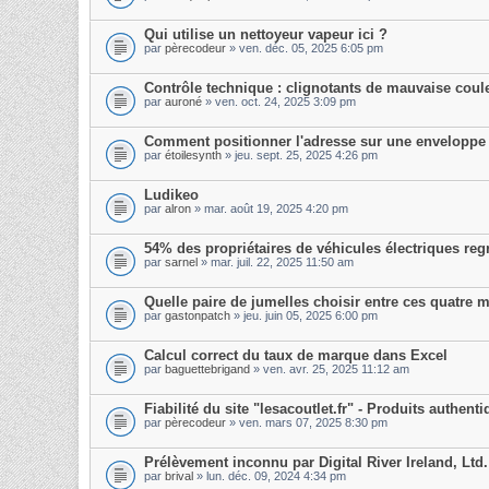
Qui utilise un nettoyeur vapeur ici ?
par
pèrecodeur
» ven. déc. 05, 2025 6:05 pm
Contrôle technique : clignotants de mauvaise coul
par
auroné
» ven. oct. 24, 2025 3:09 pm
Comment positionner l'adresse sur une enveloppe
par
étoilesynth
» jeu. sept. 25, 2025 4:26 pm
Ludikeo
par
alron
» mar. août 19, 2025 4:20 pm
54% des propriétaires de véhicules électriques regr
par
sarnel
» mar. juil. 22, 2025 11:50 am
Quelle paire de jumelles choisir entre ces quatre 
par
gastonpatch
» jeu. juin 05, 2025 6:00 pm
Calcul correct du taux de marque dans Excel
par
baguettebrigand
» ven. avr. 25, 2025 11:12 am
Fiabilité du site "lesacoutlet.fr" - Produits authent
par
pèrecodeur
» ven. mars 07, 2025 8:30 pm
Prélèvement inconnu par Digital River Ireland, Ltd
par
brival
» lun. déc. 09, 2024 4:34 pm