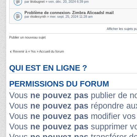
par
léobugnet
» ven. déc. 20, 2024 6:39 pm
Problème de connexion- Zimbra Aliceadsl mail
par
étoilesynth
» mer. sept. 25, 2024 11:28 am
Afficher les sujets p
Publier un nouveau sujet
Revenir à « %s » Accueil du forum
QUI EST EN LIGNE ?
PERMISSIONS DU FORUM
Vous
ne pouvez pas
publier de n
Vous
ne pouvez pas
répondre aux
Vous
ne pouvez pas
modifier vo
Vous
ne pouvez pas
supprimer v