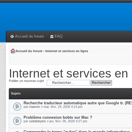
Accueil du forum
FAQ
Accueil du forum
‹
Internet et services en ligne
Internet et services en 
Publier un nouveau sujet
Sujets
Recherche traducteur automatique autre que Google tr. (R
par
maenor
» mar. févr. 24, 2026 4:14 pm
Problème connexion bobtv sur Mac ?
par
sebdebytes
» jeu. févr. 05, 2026 4:27 pm
Comprendre le terme "nuker" dans le monde informatique