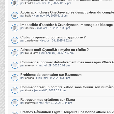
par
kerdal
» ven. déc. 26, 2025 12:17 pm
Accès aux fichiers OneDrive après désactivation du compte
par
fraliq
» ven. nov. 07, 2025 6:42 pm
Impossible d'accéder à Crunchyscan, message de blocage
par
Xaroux
» mar. oct. 21, 2025 1:39 pm
Clubic propose du contenu inapproprié ?
par
zinedevine
» jeu. oct. 09, 2025 8:52 pm
Adresse mail @ymail.fr : mythe ou réalité ?
par
bleududev
» jeu. août 07, 2025 3:55 pm
Comment supprimer définitivement mes messages Whats
par
maenor
» mar. juil. 29, 2025 8:09 pm
Problème de connexion sur Bazoocam
par
cordeau
» jeu. mai 29, 2025 8:39 pm
Comment créer un compte Yahoo sans fournir son numéro
par
tisné
» jeu. mai 08, 2025 3:21 pm
Retrouver mes créations sur Kizoa
par
ledévoté
» mar. févr. 11, 2025 1:44 pm
Freebox Révolution Light : Toujours une bonne affaire en 2