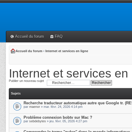
Accueil du forum
FAQ
Accueil du forum
‹
Internet et services en ligne
Internet et services en 
Publier un nouveau sujet
Sujets
Recherche traducteur automatique autre que Google tr. (R
par
maenor
» mar. févr. 24, 2026 4:14 pm
Problème connexion bobtv sur Mac ?
par
sebdebytes
» jeu. févr. 05, 2026 4:27 pm
Comprendre le terme "nuker" dans le monde informatique