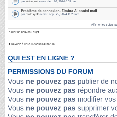
par
léobugnet
» ven. déc. 20, 2024 6:39 pm
Problème de connexion- Zimbra Aliceadsl mail
par
étoilesynth
» mer. sept. 25, 2024 11:28 am
Afficher les sujets p
Publier un nouveau sujet
Revenir à « %s » Accueil du forum
QUI EST EN LIGNE ?
PERMISSIONS DU FORUM
Vous
ne pouvez pas
publier de n
Vous
ne pouvez pas
répondre aux
Vous
ne pouvez pas
modifier vo
Vous
ne pouvez pas
supprimer v