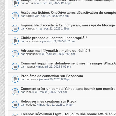
par
kerdal
» ven. déc. 26, 2025 12:17 pm
Accès aux fichiers OneDrive après désactivation du compte
par
fraliq
» ven. nov. 07, 2025 6:42 pm
Impossible d'accéder à Crunchyscan, message de blocage
par
Xaroux
» mar. oct. 21, 2025 1:39 pm
Clubic propose du contenu inapproprié ?
par
zinedevine
» jeu. oct. 09, 2025 8:52 pm
Adresse mail @ymail.fr : mythe ou réalité ?
par
bleududev
» jeu. août 07, 2025 3:55 pm
Comment supprimer définitivement mes messages Whats
par
maenor
» mar. juil. 29, 2025 8:09 pm
Problème de connexion sur Bazoocam
par
cordeau
» jeu. mai 29, 2025 8:39 pm
Comment créer un compte Yahoo sans fournir son numéro
par
tisné
» jeu. mai 08, 2025 3:21 pm
Retrouver mes créations sur Kizoa
par
ledévoté
» mar. févr. 11, 2025 1:44 pm
Freebox Révolution Light : Toujours une bonne affaire en 2