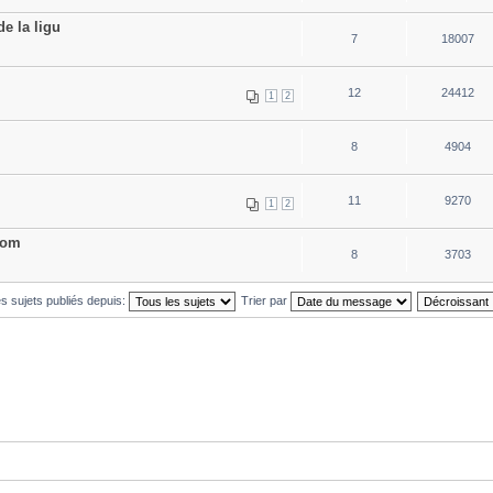
e la ligu
7
18007
12
24412
1
2
8
4904
11
9270
1
2
dom
8
3703
es sujets publiés depuis:
Trier par