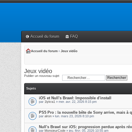
Accueil du forum
FAQ
Accueil du forum
‹
Jeux vidéo
Jeux vidéo
Publier un nouveau sujet
Sujets
iOS et Null's Brawl: Impossible d'install
par
1lykra1
» mer. avr. 22, 2026 8:15 pm
PS5 Pro : la nouvelle bête de Sony arrive, mais à q
par
alron
» lun. mars 23, 2026 8:10 pm
Null's Brawl sur iOS: progression perdue après ré
par
MonsieurCode
» jeu. févr. 05, 2026 10:55 am