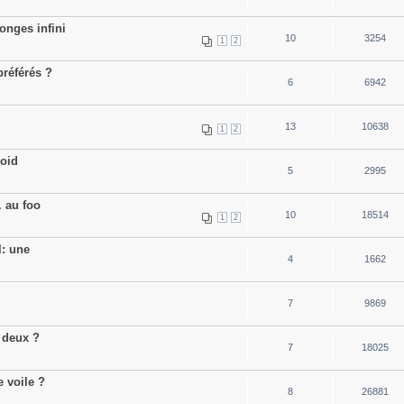
onges infini
10
3254
1
2
préférés ?
6
6942
13
10638
1
2
roid
5
2995
. au foo
10
18514
1
2
l: une
4
1662
7
9869
 deux ?
7
18025
e voile ?
8
26881