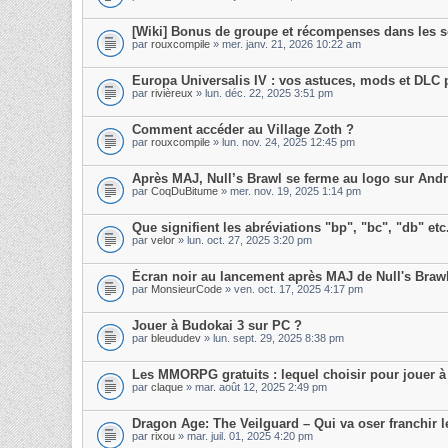
[Wiki] Bonus de groupe et récompenses dans les s
par
rouxcompile
» mer. janv. 21, 2026 10:22 am
Europa Universalis IV : vos astuces, mods et DLC 
par
rivièreux
» lun. déc. 22, 2025 3:51 pm
Comment accéder au Village Zoth ?
par
rouxcompile
» lun. nov. 24, 2025 12:45 pm
Après MAJ, Null’s Brawl se ferme au logo sur And
par
CoqDuBitume
» mer. nov. 19, 2025 1:14 pm
Que signifient les abréviations "bp", "bc", "db" etc
par
velor
» lun. oct. 27, 2025 3:20 pm
Écran noir au lancement après MAJ de Null's Braw
par
MonsieurCode
» ven. oct. 17, 2025 4:17 pm
Jouer à Budokai 3 sur PC ?
par
bleududev
» lun. sept. 29, 2025 8:38 pm
Les MMORPG gratuits : lequel choisir pour jouer à
par
claque
» mar. août 12, 2025 2:49 pm
Dragon Age: The Veilguard – Qui va oser franchir l
par
rixou
» mar. juil. 01, 2025 4:20 pm