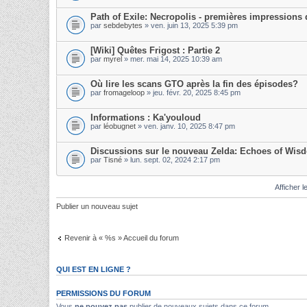
Path of Exile: Necropolis - premières impressions d
par
sebdebytes
» ven. juin 13, 2025 5:39 pm
[Wiki] Quêtes Frigost : Partie 2
par
myrel
» mer. mai 14, 2025 10:39 am
Où lire les scans GTO après la fin des épisodes?
par
fromageloop
» jeu. févr. 20, 2025 8:45 pm
Informations : Ka'youloud
par
léobugnet
» ven. janv. 10, 2025 8:47 pm
Discussions sur le nouveau Zelda: Echoes of Wis
par
Tisné
» lun. sept. 02, 2024 2:17 pm
Afficher l
Publier un nouveau sujet
Revenir à « %s » Accueil du forum
QUI EST EN LIGNE ?
PERMISSIONS DU FORUM
Vous
ne pouvez pas
publier de nouveaux sujets dans ce forum