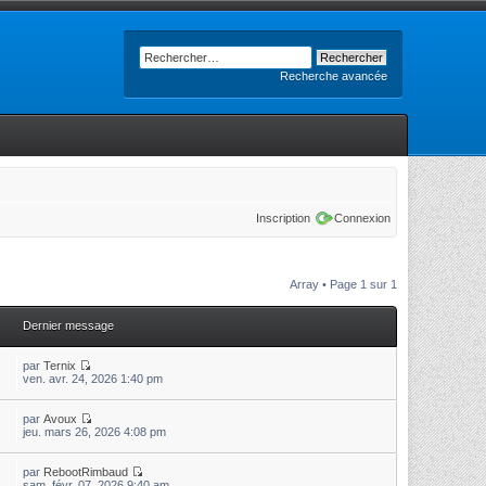
Recherche avancée
Inscription
Connexion
Array • Page
1
sur
1
Dernier message
par
Ternix
ven. avr. 24, 2026 1:40 pm
par
Avoux
jeu. mars 26, 2026 4:08 pm
par
RebootRimbaud
sam. févr. 07, 2026 9:40 am