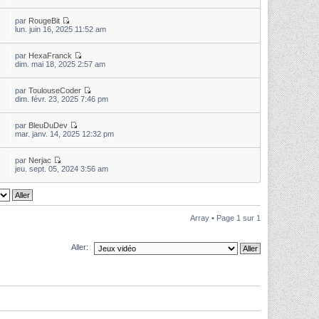
par
RougeBit
lun. juin 16, 2025 11:52 am
par
HexaFranck
dim. mai 18, 2025 2:57 am
par
ToulouseCoder
dim. févr. 23, 2025 7:46 pm
par
BleuDuDev
mar. janv. 14, 2025 12:32 pm
par
Nerjac
jeu. sept. 05, 2024 3:56 am
Array • Page
1
sur
1
Aller: