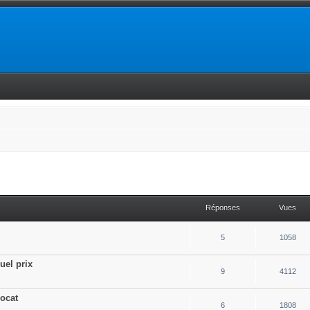
Réponses
Vues
5
1058
uel prix
9
4112
vocat
6
1808