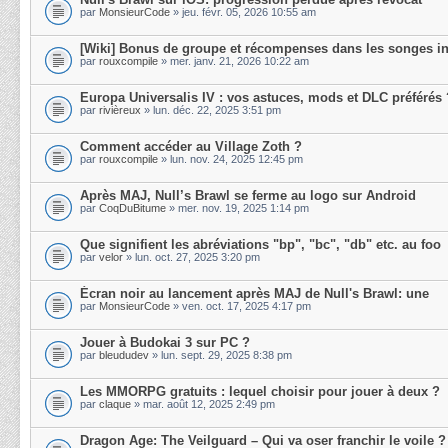
par
MonsieurCode
» jeu. févr. 05, 2026 10:55 am
[Wiki] Bonus de groupe et récompenses dans les songes in
par
rouxcompile
» mer. janv. 21, 2026 10:22 am
Europa Universalis IV : vos astuces, mods et DLC préférés 
par
rivièreux
» lun. déc. 22, 2025 3:51 pm
Comment accéder au Village Zoth ?
par
rouxcompile
» lun. nov. 24, 2025 12:45 pm
Après MAJ, Null’s Brawl se ferme au logo sur Android
par
CoqDuBitume
» mer. nov. 19, 2025 1:14 pm
Que signifient les abréviations "bp", "bc", "db" etc. au foo
par
velor
» lun. oct. 27, 2025 3:20 pm
Écran noir au lancement après MAJ de Null's Brawl: une
par
MonsieurCode
» ven. oct. 17, 2025 4:17 pm
Jouer à Budokai 3 sur PC ?
par
bleududev
» lun. sept. 29, 2025 8:38 pm
Les MMORPG gratuits : lequel choisir pour jouer à deux ?
par
claque
» mar. août 12, 2025 2:49 pm
Dragon Age: The Veilguard – Qui va oser franchir le voile ?