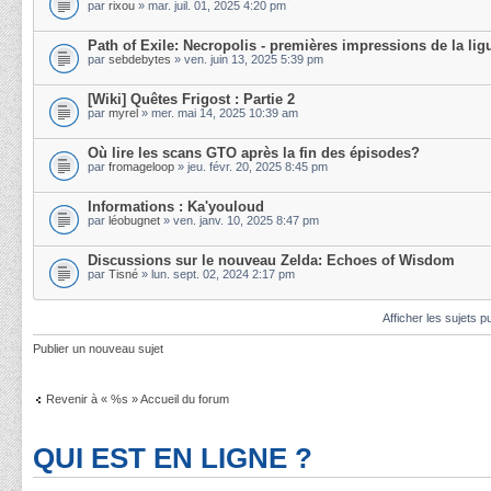
par
rixou
» mar. juil. 01, 2025 4:20 pm
Path of Exile: Necropolis - premières impressions de la lig
par
sebdebytes
» ven. juin 13, 2025 5:39 pm
[Wiki] Quêtes Frigost : Partie 2
par
myrel
» mer. mai 14, 2025 10:39 am
Où lire les scans GTO après la fin des épisodes?
par
fromageloop
» jeu. févr. 20, 2025 8:45 pm
Informations : Ka'youloud
par
léobugnet
» ven. janv. 10, 2025 8:47 pm
Discussions sur le nouveau Zelda: Echoes of Wisdom
par
Tisné
» lun. sept. 02, 2024 2:17 pm
Afficher les sujets p
Publier un nouveau sujet
Revenir à « %s » Accueil du forum
QUI EST EN LIGNE ?