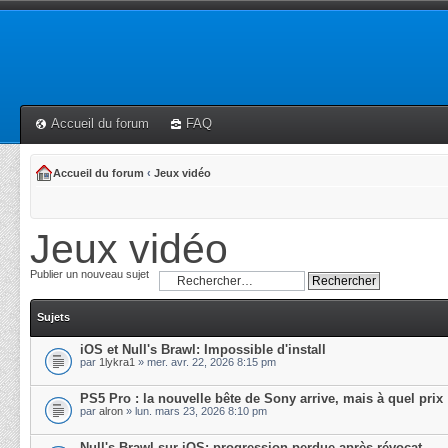
Accueil du forum
FAQ
Accueil du forum
‹
Jeux vidéo
Jeux vidéo
Publier un nouveau sujet
Sujets
iOS et Null's Brawl: Impossible d'install
par
1lykra1
» mer. avr. 22, 2026 8:15 pm
PS5 Pro : la nouvelle bête de Sony arrive, mais à quel prix
par
alron
» lun. mars 23, 2026 8:10 pm
Null's Brawl sur iOS: progression perdue après révocat