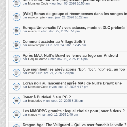
par
MonsieurCode
» jeu. févr. 05, 2026 10:55 am
[Wiki] Bonus de groupe et récompenses dans les songes in
par
rouxcompile
» mer. janv. 21, 2026 10:22 am
Europa Universalis IV : vos astuces, mods et DLC préférés 
par
rivièreux
» lun. déc. 22, 2025 3:51 pm
Comment accéder au Village Zoth ?
par
rouxcompile
» lun. nov. 24, 2025 12:45 pm
Après MAJ, Null’s Brawl se ferme au logo sur Android
par
CoqDuBitume
» mer. nov. 19, 2025 1:14 pm
Que signifient les abréviations "bp", "bc", "db" etc. au foo
par
velor
» lun. oct. 27, 2025 3:20 pm
Écran noir au lancement après MAJ de Null's Brawl: une
par
MonsieurCode
» ven. oct. 17, 2025 4:17 pm
Jouer à Budokai 3 sur PC ?
par
bleududev
» lun. sept. 29, 2025 8:38 pm
Les MMORPG gratuits : lequel choisir pour jouer à deux ?
par
claque
» mar. août 12, 2025 2:49 pm
Dragon Age: The Veilguard – Qui va oser franchir le voile ?