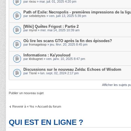
par
rixou
» mar. juil. 01, 2025 4:20 pm
Path of Exile: Necropolis - premières impressions de la lig
par
sebdebytes
» ven. juin 13, 2025 5:39 pm
[Wiki] Quêtes Frigost : Partie 2
par
myrel
» mer. mai 14, 2025 10:39 am
Où lire les scans GTO après la fin des épisodes?
par
fromageloop
» jeu. févr. 20, 2025 8:45 pm
Informations : Ka'youloud
par
léobugnet
» ven. janv. 10, 2025 8:47 pm
Discussions sur le nouveau Zelda: Echoes of Wisdom
par
Tisné
» lun. sept. 02, 2024 2:17 pm
Afficher les sujets p
Publier un nouveau sujet
Revenir à « %s » Accueil du forum
QUI EST EN LIGNE ?