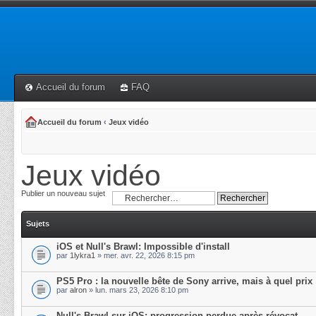
Accueil du forum
FAQ
Accueil du forum
‹
Jeux vidéo
Jeux vidéo
Publier un nouveau sujet
Sujets
iOS et Null's Brawl: Impossible d'install
par
1lykra1
» mer. avr. 22, 2026 8:15 pm
PS5 Pro : la nouvelle bête de Sony arrive, mais à quel prix
par
alron
» lun. mars 23, 2026 8:10 pm
Null's Brawl sur iOS: progression perdue après révocat