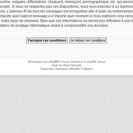
cène, vulgaire, diffamatoire, choquant, menaçant, pornographique, etc. qui pourrait
ionale. Si vous ne respectez pas ces dispositions, vous vous exposez à un bannisse
icielles. L’adresse IP de tous les messages est enregistrée afin d’aider au renforceme
n’importe quel sujet et message à n’importe quel moment si nous estimons cela néces
notre base de données. Bien que ces informations ne seront pas diffusées à une ti
ative de piratage informatique visant à compromettre vos données.
Développé par
phpBB
® Forum Software © phpBB Group
Style by
Brad Veryard
.
Traduction française officielle
©
Qiaeru