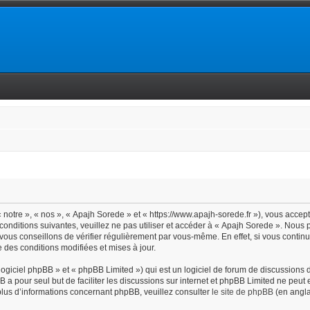
notre », « nos », « Apajh Sorede » et « https://www.apajh-sorede.fr »), vous accep
conditions suivantes, veuillez ne pas utiliser et accéder à « Apajh Sorede ». Nous
vous conseillons de vérifier régulièrement par vous-même. En effet, si vous contin
 des conditions modifiées et mises à jour.
giciel phpBB » et « phpBB Limited ») qui est un logiciel de forum de discussions 
BB a pour seul but de faciliter les discussions sur internet et phpBB Limited ne pe
lus d’informations concernant phpBB, veuillez consulter
le site de phpBB
(en angla