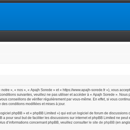
notre », « nos », « Apajh Sorede » et « https://www.apajh-sorede.fr »), vous accep
conditions suivantes, veuillez ne pas utiliser et accéder à « Apajh Sorede ». Nous
vous conseillons de vérifier régulièrement par vous-même. En effet, si vous contin
 des conditions modifiées et mises à jour.
giciel phpBB » et « phpBB Limited ») qui est un logiciel de forum de discussions 
BB a pour seul but de faciliter les discussions sur internet et phpBB Limited ne pe
lus d’informations concernant phpBB, veuillez consulter
le site de phpBB
(en angla