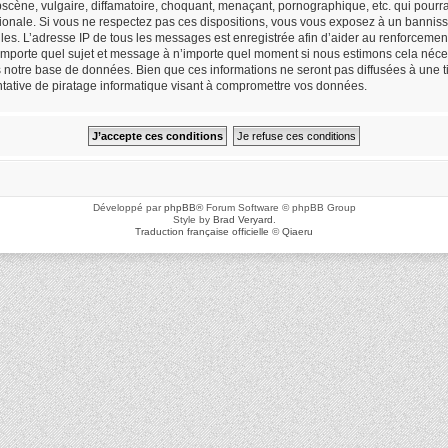
cène, vulgaire, diffamatoire, choquant, menaçant, pornographique, etc. qui pourrait
ionale. Si vous ne respectez pas ces dispositions, vous vous exposez à un bannisse
icielles. L’adresse IP de tous les messages est enregistrée afin d’aider au renforceme
n’importe quel sujet et message à n’importe quel moment si nous estimons cela néces
notre base de données. Bien que ces informations ne seront pas diffusées à une ti
ative de piratage informatique visant à compromettre vos données.
Développé par
phpBB
® Forum Software © phpBB Group
Style by
Brad Veryard
.
Traduction française officielle
©
Qiaeru