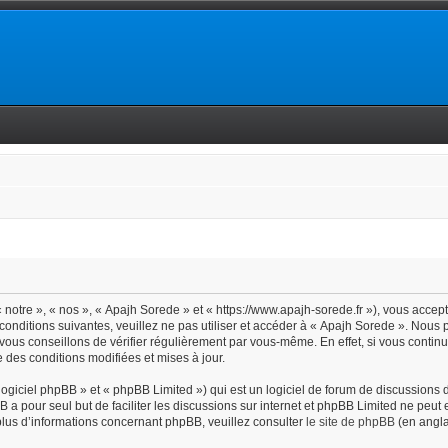
notre », « nos », « Apajh Sorede » et « https://www.apajh-sorede.fr »), vous accep
conditions suivantes, veuillez ne pas utiliser et accéder à « Apajh Sorede ». Nous
vous conseillons de vérifier régulièrement par vous-même. En effet, si vous contin
 des conditions modifiées et mises à jour.
giciel phpBB » et « phpBB Limited ») qui est un logiciel de forum de discussions 
BB a pour seul but de faciliter les discussions sur internet et phpBB Limited ne pe
lus d’informations concernant phpBB, veuillez consulter
le site de phpBB
(en angla