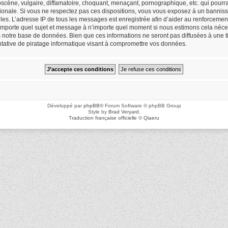
cène, vulgaire, diffamatoire, choquant, menaçant, pornographique, etc. qui pourrait
ionale. Si vous ne respectez pas ces dispositions, vous vous exposez à un bannisse
icielles. L’adresse IP de tous les messages est enregistrée afin d’aider au renforceme
n’importe quel sujet et message à n’importe quel moment si nous estimons cela néces
notre base de données. Bien que ces informations ne seront pas diffusées à une ti
ative de piratage informatique visant à compromettre vos données.
Développé par
phpBB
® Forum Software © phpBB Group
Style by
Brad Veryard
.
Traduction française officielle
©
Qiaeru