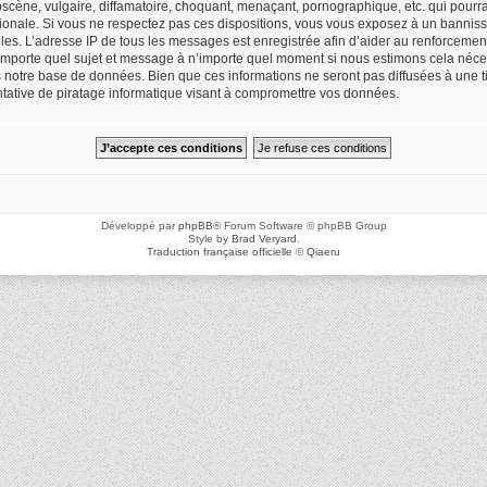
cène, vulgaire, diffamatoire, choquant, menaçant, pornographique, etc. qui pourrait
ionale. Si vous ne respectez pas ces dispositions, vous vous exposez à un bannisse
icielles. L’adresse IP de tous les messages est enregistrée afin d’aider au renforceme
n’importe quel sujet et message à n’importe quel moment si nous estimons cela néces
notre base de données. Bien que ces informations ne seront pas diffusées à une ti
ative de piratage informatique visant à compromettre vos données.
Développé par
phpBB
® Forum Software © phpBB Group
Style by
Brad Veryard
.
Traduction française officielle
©
Qiaeru