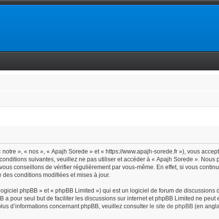
notre », « nos », « Apajh Sorede » et « https://www.apajh-sorede.fr »), vous accep
conditions suivantes, veuillez ne pas utiliser et accéder à « Apajh Sorede ». Nous
vous conseillons de vérifier régulièrement par vous-même. En effet, si vous contin
 des conditions modifiées et mises à jour.
giciel phpBB » et « phpBB Limited ») qui est un logiciel de forum de discussions 
BB a pour seul but de faciliter les discussions sur internet et phpBB Limited ne pe
lus d’informations concernant phpBB, veuillez consulter
le site de phpBB
(en angla