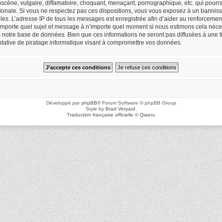
cène, vulgaire, diffamatoire, choquant, menaçant, pornographique, etc. qui pourrait
ionale. Si vous ne respectez pas ces dispositions, vous vous exposez à un bannisse
icielles. L’adresse IP de tous les messages est enregistrée afin d’aider au renforceme
n’importe quel sujet et message à n’importe quel moment si nous estimons cela néces
notre base de données. Bien que ces informations ne seront pas diffusées à une ti
ative de piratage informatique visant à compromettre vos données.
Développé par
phpBB
® Forum Software © phpBB Group
Style by
Brad Veryard
.
Traduction française officielle
©
Qiaeru