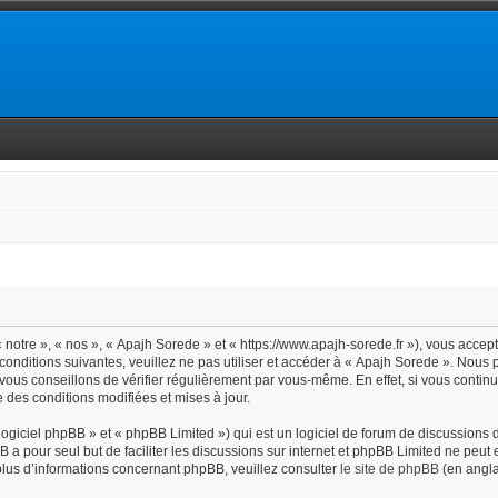
notre », « nos », « Apajh Sorede » et « https://www.apajh-sorede.fr »), vous accep
conditions suivantes, veuillez ne pas utiliser et accéder à « Apajh Sorede ». Nous
vous conseillons de vérifier régulièrement par vous-même. En effet, si vous contin
 des conditions modifiées et mises à jour.
giciel phpBB » et « phpBB Limited ») qui est un logiciel de forum de discussions 
BB a pour seul but de faciliter les discussions sur internet et phpBB Limited ne pe
lus d’informations concernant phpBB, veuillez consulter
le site de phpBB
(en angla