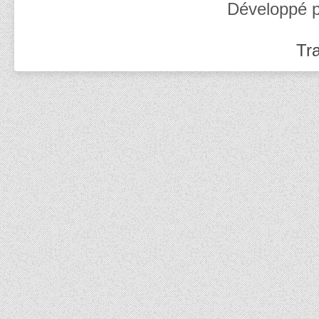
Développé 
Tra