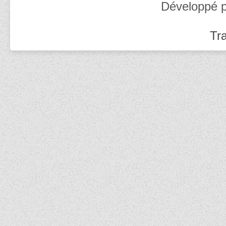
Développé 
Tra