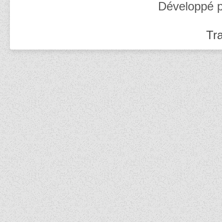
Développé 
Tra