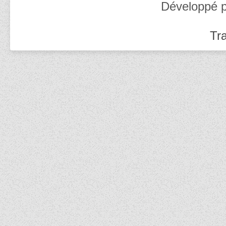
Développé 
Tra