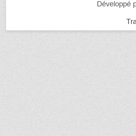
Développé 
Tra