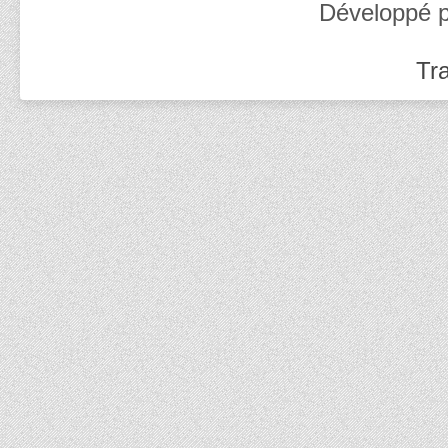
Développé 
Tra