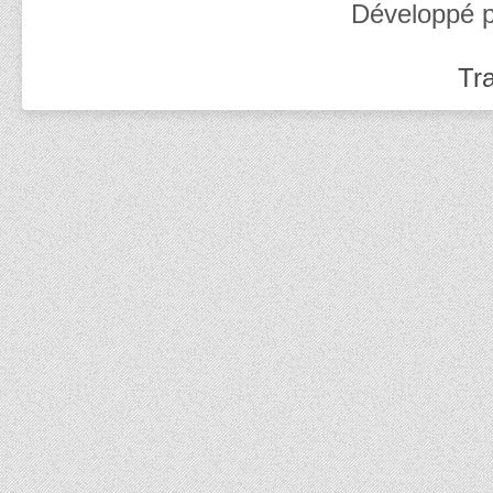
Développé 
Tra