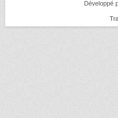
Développé 
Tra