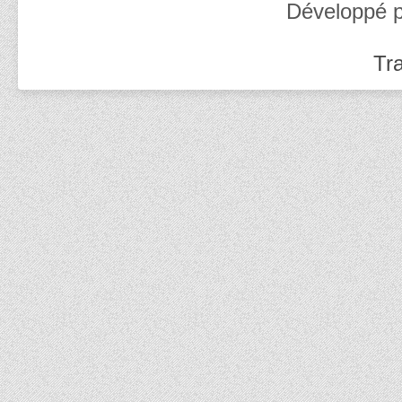
Développé 
Tra