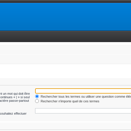
t un mot qui doit être
Rechercher tous les termes ou utiliser une question comme él
ontinues « | » si seul
ractère passe-partout
Rechercher n’importe quel de ces termes
souhaitez effectuer