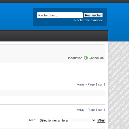
Recherche avancée
Inscription
Connexion
Array • Page
1
sur
1
Array • Page
1
sur
1
Aller: