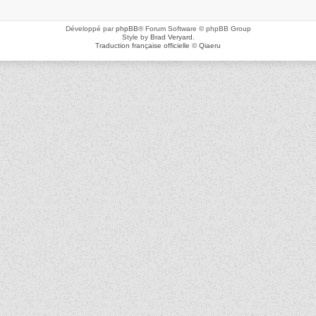
Développé par
phpBB
® Forum Software © phpBB Group
Style by
Brad Veryard
.
Traduction française officielle
©
Qiaeru