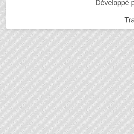
Développé 
Tra