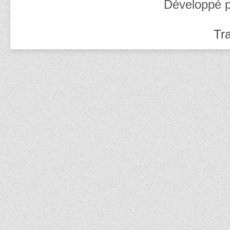
Développé 
Tra