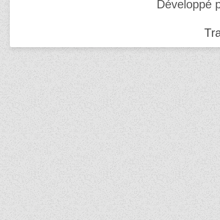
Développé 
Tra