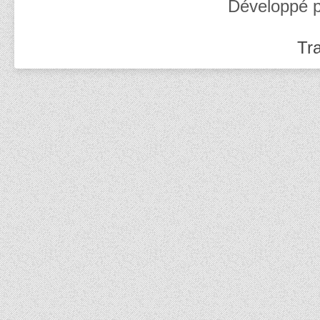
Développé 
Tra