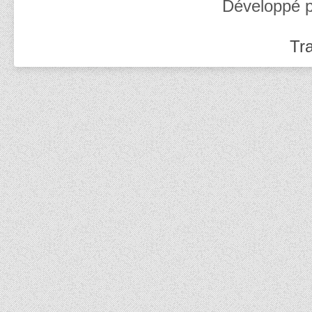
Développé 
Tra